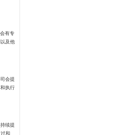
司会有专
，以及他
公司会提
力和执行
够持续提
通过和