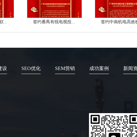
...
签约番禺有线电视投...
签约中南机电高效机.
建设
SEO优化
SEM营销
成功案例
新闻