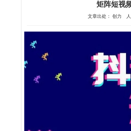
矩阵短视
文章出处： 创力
人