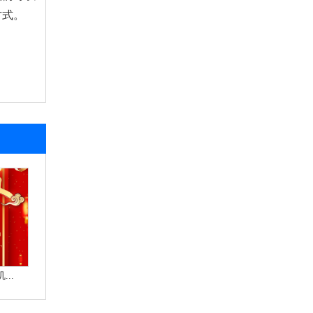
方式。
..