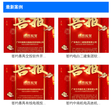
最新案例
签约番禺交投软件开...
签约电白二建集团软...
签约番禺有线电视投...
签约中南机电高效机...