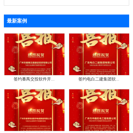
最新案例
签约番禺交投软件开...
签约电白二建集团软...