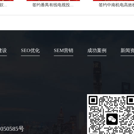
...
签约番禺有线电视投...
签约中南机电高效机.
建设
SEO优化
SEM营销
成功案例
新闻
050585号