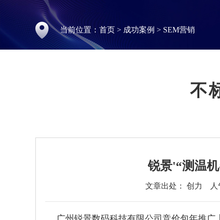
当前位置：
首页
>
成功案例
>
SEM营销
不
锐景'“测温
文章出处： 创力
人
广州锐景数码科技有限公司竞价包年推广