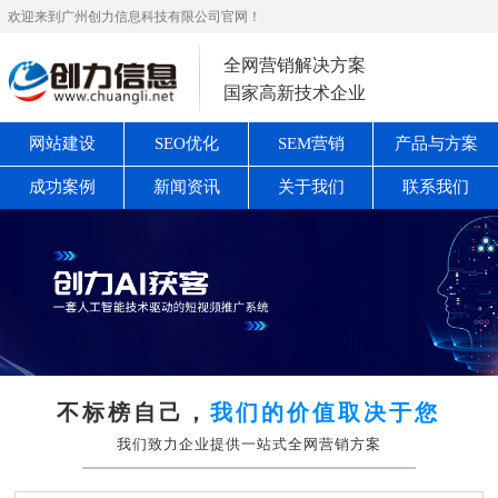
欢迎来到广州创力信息科技有限公司官网！
全网营销解决方案
国家高新技术企业
网站建设
SEO优化
SEM营销
产品与方案
成功案例
新闻资讯
关于我们
联系我们
不标榜自己，
我们的价值取决于您
我们致力企业提供一站式全网营销方案