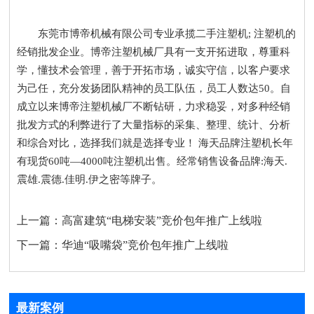
东莞市博帝机械有限公司专业承揽二手注塑机; 注塑机的
经销批发企业。博帝注塑机械厂具有一支开拓进取，尊重科
学，懂技术会管理，善于开拓市场，诚实守信，以客户要求
为己任，充分发扬团队精神的员工队伍，员工人数达50。自
成立以来博帝注塑机械厂不断钻研，力求稳妥，对多种经销
批发方式的利弊进行了大量指标的采集、整理、统计、分析
和综合对比，选择我们就是选择专业！ 海天品牌注塑机长年
有现货60吨—4000吨注塑机出售。经常销售设备品牌:海天.
震雄.震德.佳明.伊之密等牌子。
上一篇：
高富建筑“电梯安装”竞价包年推广上线啦
下一篇：
华迪“吸嘴袋”竞价包年推广上线啦
最新案例