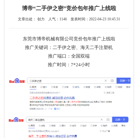
博帝“二手伊之密”竞价包年推广上线啦
文章出处： 创力
人气：
1146
发表时间：2022-04-23 10:45:31
东莞市博帝机械有限公司
竞价包年推广
上线啦
推广关键词：二手伊之密、海天二手注塑机
推广端口：全国双端
推广时间：7*24小时