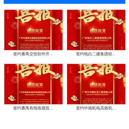
签约番禺交投软件开...
签约电白二建集团软...
签约番禺有线电视投...
签约中南机电高效机...