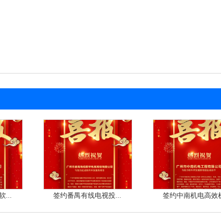
...
签约番禺有线电视投...
签约中南机电高效机.