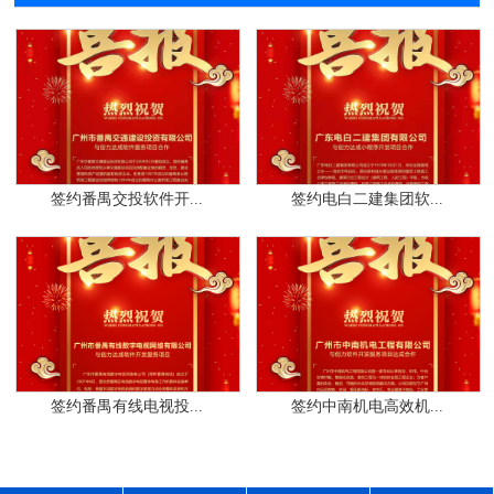
签约番禺交投软件开...
签约电白二建集团软...
签约番禺有线电视投...
签约中南机电高效机...