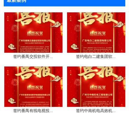
最新案例
签约番禺交投软件开...
签约电白二建集团软...
签约番禺有线电视投...
签约中南机电高效机...