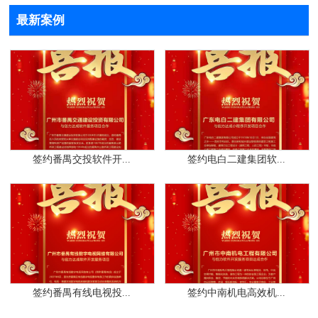
最新案例
签约番禺交投软件开...
签约电白二建集团软...
签约番禺有线电视投...
签约中南机电高效机...