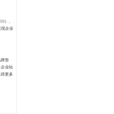
EO）、
实现企业
品牌形
名企业站
赢得更多