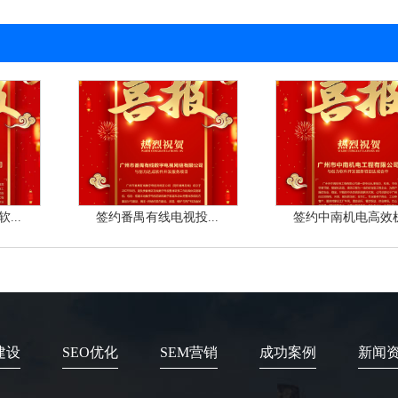
...
签约番禺有线电视投...
签约中南机电高效机.
建设
SEO优化
SEM营销
成功案例
新闻