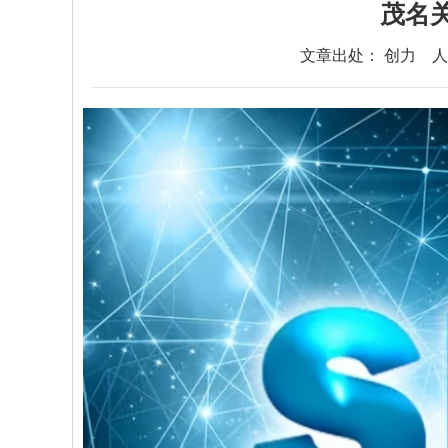
茂名
文章出处： 创力
人