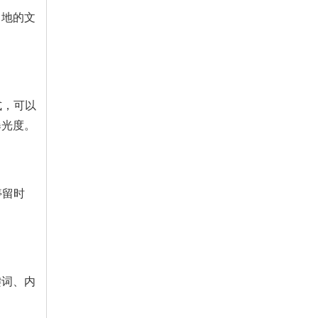
当地的文
式，可以
曝光度。
停留时
键词、内