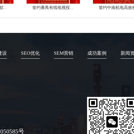
...
签约番禺有线电视投...
签约中南机电高效机.
建设
SEO优化
SEM营销
成功案例
新闻
050585号