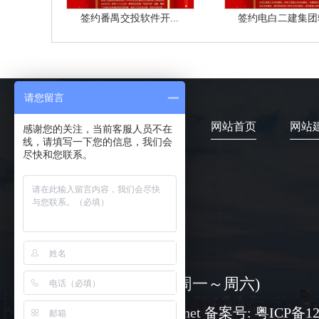
签约番禺交投软件开...
签约电白二建集团软
请您留言
网站首页
网站
感谢您的关注，当前客服人员不在
线，请填写一下您的信息，我们会
尽快和您联系。
4006-373-020
08:30-18:00 ( 周一～周六)
www@chuangli.net 备案号:
粤ICP备12