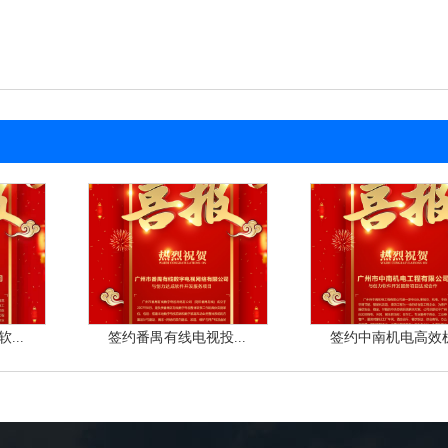
...
签约番禺有线电视投...
签约中南机电高效机.