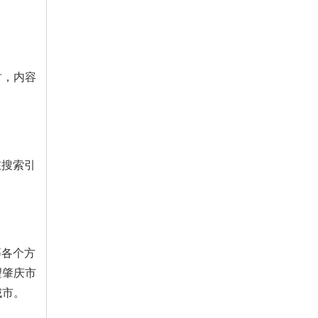
时，内容
在搜索引
等各个方
望肇庆市
城市。