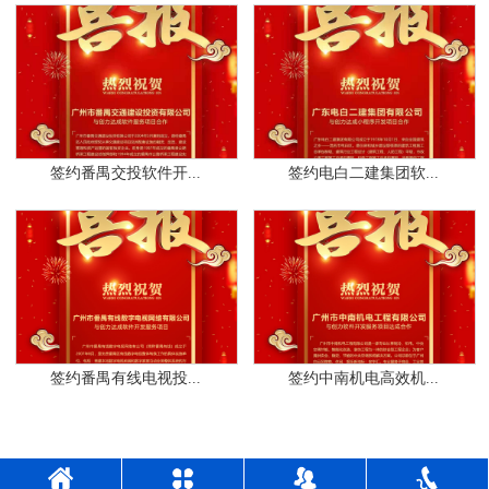
签约番禺交投软件开...
签约电白二建集团软...
签约番禺有线电视投...
签约中南机电高效机...