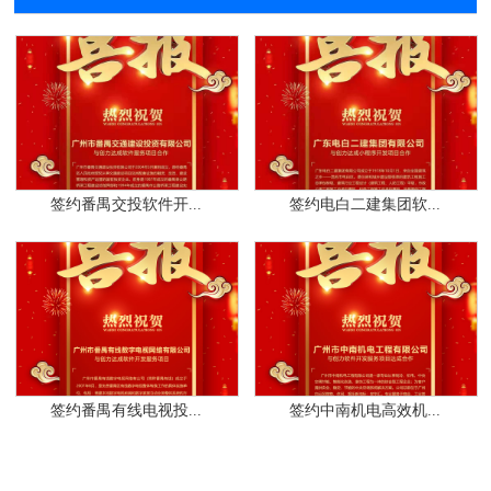
签约番禺交投软件开...
签约电白二建集团软...
签约番禺有线电视投...
签约中南机电高效机...