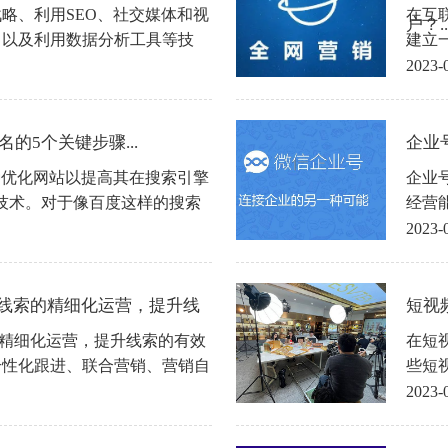
略、利用SEO、社交媒体和视
在互
户？..
，以及利用数据分析工具等技
建立
争力，赢得更多的客户和销售机
体、
2023-
网营
的5个关键步骤...
企业
种优化网站以提高其在搜索引擎
企业
的技术。对于像百度这样的搜索
经营
响网站的流量和曝光率。
助企
2023-
”线索的精细化运营，提升线
短视
的精细化运营，提升线索的有效
在短
个性化跟进、联合营销、营销自
些短
2023-