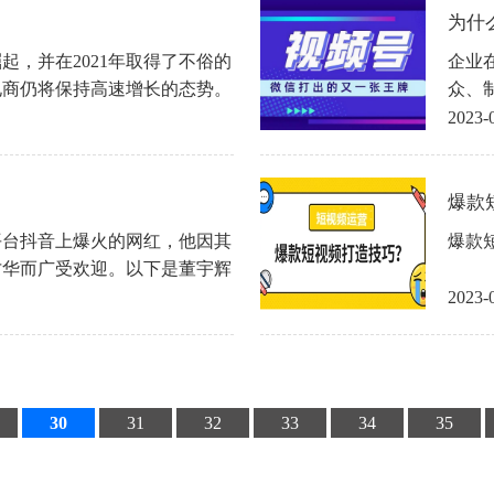
为什
崛起，并在2021年取得了不俗的
企业
音电商仍将保持高速增长的态势。
众、
的本
2023-
爆款短
平台抖音上爆火的网红，他因其
爆款
才华而广受欢迎。以下是董宇辉
2023-
30
31
32
33
34
35