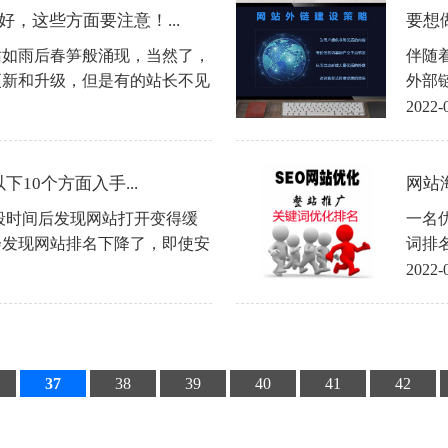
，这些方面要注意！...
要想
站如雨后春笋般涌现，当然了，
伴随
更新和升级，但是有的站长不见
外部
了解，所以造成网站排名、收录
容品
2022-
么优秀。因此，这些新出现的网
放弃
还有一些是因为网站的基础不
。那么，新站优化​到底要注意
10个方面入手...
网站
了解一下。
序一段时间后发现网站打开变得缓
一名
地会发现网站排名下降了，即使安
词排
站有任何改进。针对这个问题，
略，
2022-
Press加载速度的10个技巧。
我们
37
38
39
40
41
42