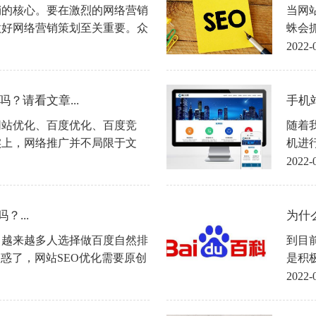
销的核心。要在激烈的网络营销
当网
做好网络营销策划至关重要。众
蛛会
划只有通过创意包装才能产生其
要、
2022-
和创意同样重要。目前网络营销
放入
销、事件营销、视频营销、论坛
？请看文章...
手机
网站优化、百度优化、百度竞
随着
实上，网络推广并不局限于文
机进
，网络推广包含了上述内容。重
机购
2022-
接受。随着互联网的不断发展，
一个
视频营销、新闻营销、网络炒作
户的
推广更注重提高企业营销能力。
疵的
...
为什
手机
，越来越多人选择做百度自然排
到目
意哪
疑惑了，网站SEO优化需要原创
是积
因如下
科的
2022-
片，