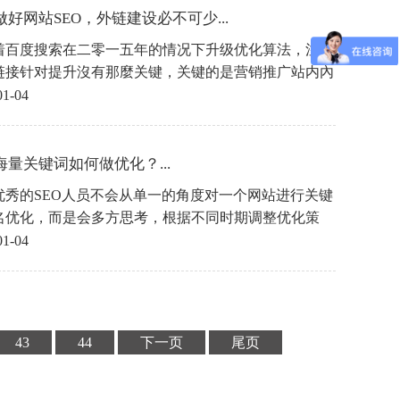
做好网站SEO，外链建设必不可少...
着百度搜索在二零一五年的情况下升级优化算法，注重
链接针对提升沒有那麼关键，关键的是营销推广站内內
质，见到这信息以后，很多公司的外链发布就渐渐地的
01-04
了，其实，要想做好网站SEO，外链建设必不可少。
海量关键词如何做优化？...
优秀的SEO人员不会从单一的角度对一个网站进行关键
名优化，而是会多方思考，根据不同时期调整优化策
这样可以让网站的排名展现保持一个较佳的状态。今天
01-04
讲下SEO如何做关键词排名?海量关键词如何优化?
43
44
下一页
尾页