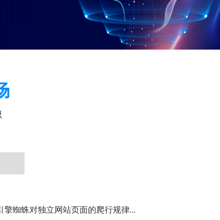
场
识
引擎蜘蛛对独立网站页面的爬行规律...