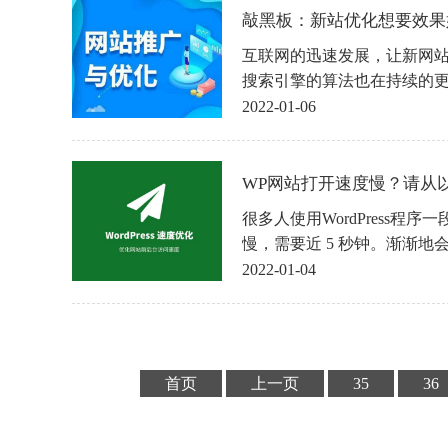
敲黑板：新站优化想要效果好
互联网的迅速发展，让新网
搜索引擎的算法也在持续的
得对新站优化知识有深刻的
2022-01-06
以及用户的体验等都不是那
站有很多都变为垃圾站点。
好，造成优化的效果非常缓慢
WP网站打开速度慢？请从以下
什么呢？下面我们就一起来
很多人使用WordPress程
慢，需要近 5 秒钟。渐渐
装了加速插件，也没看到网
2022-01-04
今天我们分享给大家提升Word
首页
上一页
35
36