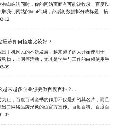
站有蜘蛛访问时，你的网站页面有可能被收录，百度蜘
抓取我们网站的html代码，然后将数据拆分成标题、摘
页眉、正文等结构化数据。带回百度的服务器，过滤后
02-12
数据库，然后在网站页面分享百度蜘蛛的抓取规则。
站应该如何搭建比较好？...
我国手机网民的不断发展，越来越多的人开始使用于手
行购物，上网等活动，尤其是学生与工作的白领使用手
物的频率是非常高的，那作传统行业的企业都会在建设
02-09
营销型网站之后再去做一个手机网站，就是为了提高用
体验度，大家都知道PC短的网站是手机上观看是有瑕
，而手机网站就是针对于手机用户而制定的网站，会让
么越来越多企业想要做百度百科？...
用户看起来更加的舒服，那营销型手机网站建设需要注
前为止，百度百科全书的作用不仅是介绍其名片，而且
些因素?
极出口网络品牌形象的位官方宣传。百度百科、百度百
主要作用是：首先，电子名片百科在互联网是一种名
01-07
全面介绍了其主体本身。