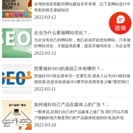
合理的色彩搭配对网站建设非常有用，以下是网站设计中
色彩的相关基础知识
2022-03-12
企业为什么要做网站优化？...
当企业有自己的网站时，他们必须开始优化网站。只有做
好网站优化，才能提高权重，提高关键词排名，为企业带
来更准确的客户，除非企业不想通过互联网挖掘潜在客
2022-03-12
户。随着越来越多的企业了解网站优化，他们愿意在网站
优化上投入更多的资金。
想要做好SEO的基础工作有哪些？...
想做好SEO优化基本功一定要扎实,很多人认为SEO很好做
很容易,但是你知道做SEO要学的东西有多少嘛?那些我们
说的基础知识,你又是否了解并掌握了呢?
2022-03-11
如何做好自己产品在媒体上的广告？...
一般来说,在我们自己的产品媒体上做广告,我们可以与客
户接触的地方都是我们的产品媒体投放的区域,如外包
装、胶带封条、车辆、徽章制服、消费者收据等。当然,
2022-03-10
也有人说我们一直在做这些,广告往往过于“硬”或过于喜