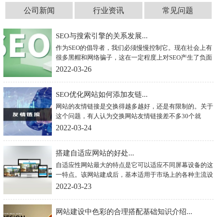
公司新闻
行业资讯
常见问题
SEO与搜索引擎的关系发展...
作为SEO的倡导者，我们必须慢慢控制它。现在社会上有
很多黑帽和网络骗子，这在一定程度上对SEO产生了负面
影响。这可能会给他们带来很多利润。然而，在服务的同
2022-03-26
时，企业对SEO失去了信心，所以SEO不应该谈论发展和
市场。
SEO优化网站如何添加友链...
网站的友情链接是交换得越多越好，还是有限制的。关于
这个问题，有人认为交换网站友情链接差不多30个就
好，不用太多，但也有人认为交换的友情链接越多越好。
2022-03-24
网站友情链接交换越多越好吗？我们来详细说说SEO优化
网站如何添加友链
搭建自适应网站的好处...
自适应性网站最大的特点是它可以适应不同屏幕设备的这
一特点。该网站建成后，基本适用于市场上的各种主流设
备。分辨率和浏览器，让您的用户设备不断变化，网站可
2022-03-23
以智能适应和显示，解决传统网站布局的混乱。显示不完
整或代码混乱，提高用户体验效果。
网站建设中色彩的合理搭配基础知识介绍...