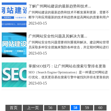
了解广州网站建设的最新趋势和技术...
广州网站建设的最新趋势和技术不断发展和更新，需要不
断学习和应用最新的技术和趋势来提高网站的质量和用户
体验
2023-03-15
广州网站安全性问题及其解决方案...
广州网站安全性问题需要得到重视和解决。建议网站管理
员采取多种安全措施来预防各种攻击，并定期对网站进行
安全检测和漏洞修复。同时，还需要关注最新的安全技术
2023-03-15
和趋势，以便及时更新和加强安全策略。
掌握SEO技巧：让广州网站在搜索引擎排名更靠
SEO（Search Engine Optimization）是一种通过对网站进
前...
行优化，使其更容易在搜索引擎中被找到并排名更靠前的
技术。掌握SEO技巧可以让广州网站在搜索引擎排名更靠
2023-03-15
前，从而增加流量和转化率。以下是一些常用的SEO技
巧：
首页
上一页
56
57
58
59
60