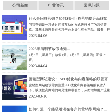
公司新闻
行业资讯
常见问题
什么是问答营销？如何利用问答营销提升品牌知
问答营销是一种通过问答互动的方式进行推广的营销策
名度？...
略。其基本原理是在各种平台上提供有关产品、服务、行
业等方面的问题解答，引导用户关注企业，提高品牌知名
2023-04-06
度，进而促进销售。
2023年清明节放假通知...
4月5日（星期三）放假1天。4月6日（星期四）正常上
班。
2023-04-04
营销型网站建设： SEO优化与内容策略的双管齐
营销型网站建设需要注重SEO优化和内容策略的双管齐
下"...
下，以便提高网站的可见性和吸引力，从而增加用户流量
和转化率。
2023-03-16
如何打造一个能吸引潜在客户的营销型网站？...