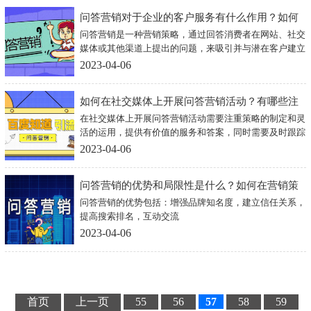
问答营销对于企业的客户服务有什么作用？如何
问答营销是一种营销策略，通过回答消费者在网站、社交
实现问答营销与...
媒体或其他渠道上提出的问题，来吸引并与潜在客户建立
联系。在客户服务方面，问答营销可以帮助企业更好地了
2023-04-06
解客户的需求，并为他们提供及时的解答和支持。
如何在社交媒体上开展问答营销活动？有哪些注
在社交媒体上开展问答营销活动需要注重策略的制定和灵
意事项？...
活的运用，提供有价值的服务和答案，同时需要及时跟踪
和分析营销效果，不断优化活动策略和方案。
2023-04-06
问答营销的优势和局限性是什么？如何在营销策
问答营销的优势包括：增强品牌知名度，建立信任关系，
略中灵活运用？...
提高搜索排名，互动交流
2023-04-06
首页
上一页
55
56
57
58
59