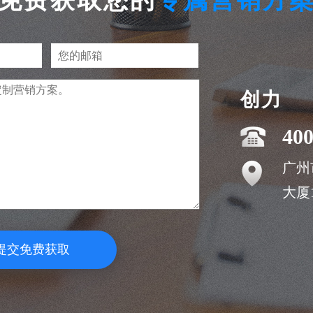
免费获取您的
专属营销方
创力
400
广州
大厦1
提交免费获取