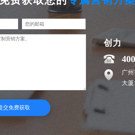
免费获取您的
专属营销方
创力
400
广州
大厦1
提交免费获取