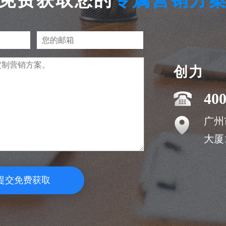
免费获取您的
专属营销方
创力
400
广州
大厦1
提交免费获取