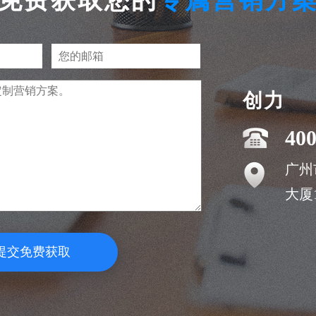
免费获取您的
专属营销方
创力
400
广州
大厦1
提交免费获取