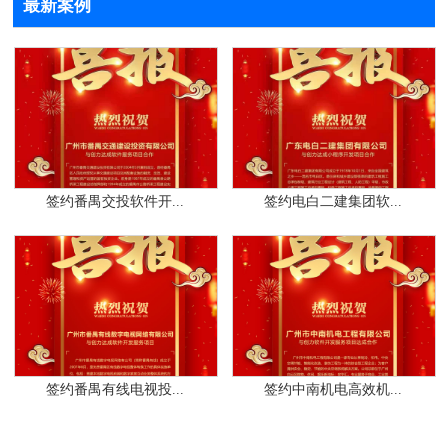
最新案例
签约番禺交投软件开...
签约电白二建集团软...
签约番禺有线电视投...
签约中南机电高效机...