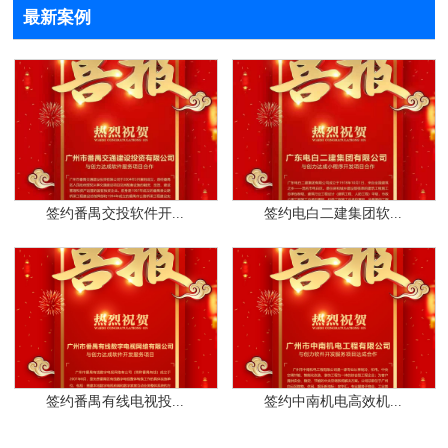
最新案例
签约番禺交投软件开...
签约电白二建集团软...
签约番禺有线电视投...
签约中南机电高效机...