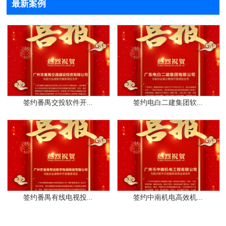
最新案例
签约番禺交投软件开...
签约电白二建集团软...
签约番禺有线电视投...
签约中南机电高效机...