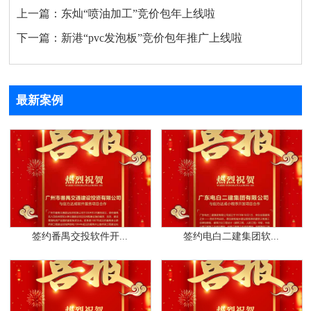
上一篇：
东灿“喷油加工”竞价包年上线啦
下一篇：
新港“pvc发泡板”竞价包年推广上线啦
最新案例
签约番禺交投软件开...
签约电白二建集团软...