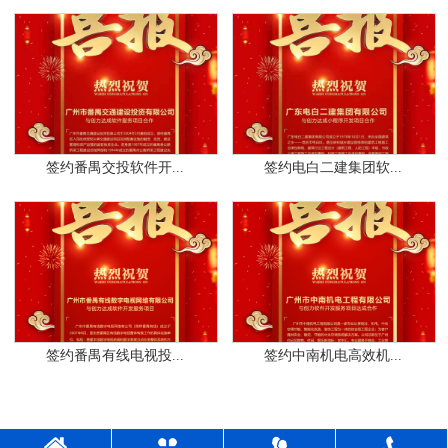
签约番禺交投软件开...
签约电白二建集团软...
签约番禺有线电视投...
签约中南机电高效机...