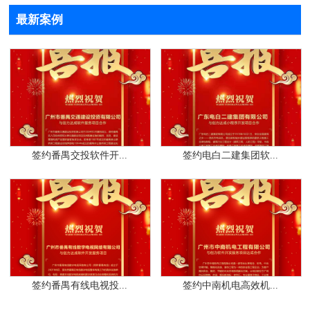
最新案例
签约番禺交投软件开...
签约电白二建集团软...
签约番禺有线电视投...
签约中南机电高效机...