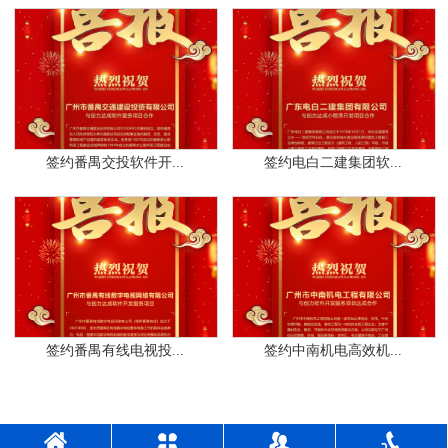
签约番禺交投软件开...
签约电白二建集团软...
签约番禺有线电视投...
签约中南机电高效机...