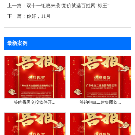
上一篇：
双十一钜惠来袭!竞价就选百姓网“标王”
下一篇：
你好，11月！
最新案例
签约番禺交投软件开...
签约电白二建集团软...