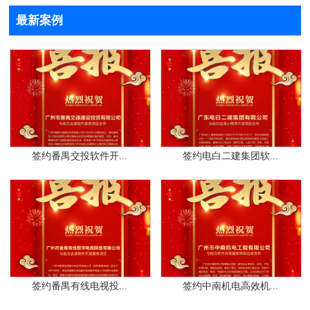
最新案例
签约番禺交投软件开...
签约电白二建集团软...
签约番禺有线电视投...
签约中南机电高效机...