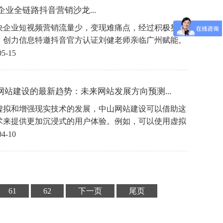
3企业全链路抖音营销沙龙...
决企业短视频营销流量少，变现难痛点，经过积极努力
，创力信息特邀抖音官方认证刘健老师亲临广州赋能。
05-15
网站建设的最新趋势：未来网站发展方向预测...
虚拟和增强现实技术的发展，中山网站建设可以借助这
术来提供更加沉浸式的用户体验。例如，可以使用虚拟
技术来展示产品或场景，让用户感受到身临其境的感
04-10
61
62
下一页
尾页