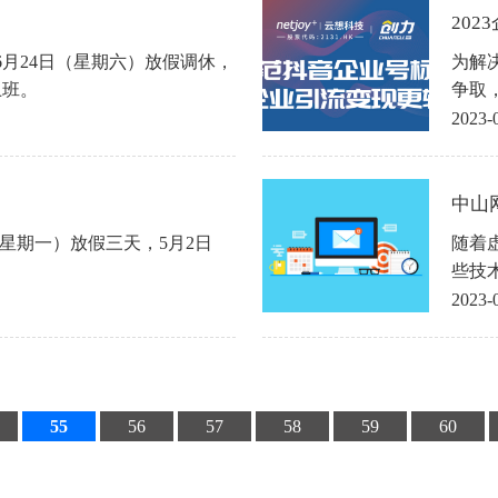
202
至6月24日（星期六）放假调休，
为解
上班。
争取
2023-
中山
（星期一）放假三天，5月2日
随着
些技
现实
2023-
觉。
55
56
57
58
59
60