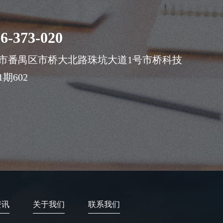
6-373-020
市番禺区市桥大北路珠坑大道1号市桥科技
期602
资讯
关于我们
联系我们