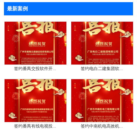
最新案例
签约番禺交投软件开...
签约电白二建集团软...
签约番禺有线电视投...
签约中南机电高效机...