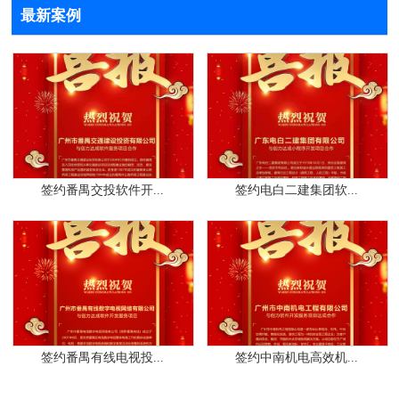
最新案例
签约番禺交投软件开...
签约电白二建集团软...
签约番禺有线电视投...
签约中南机电高效机...