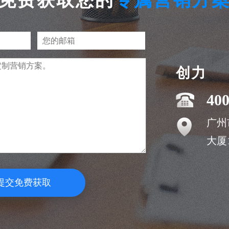
免费获取您的
专属营销方
创力
400
广州
大厦1
提交免费获取