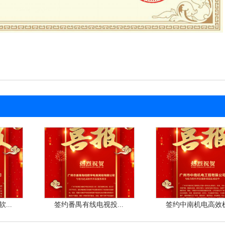
...
签约番禺有线电视投...
签约中南机电高效机.